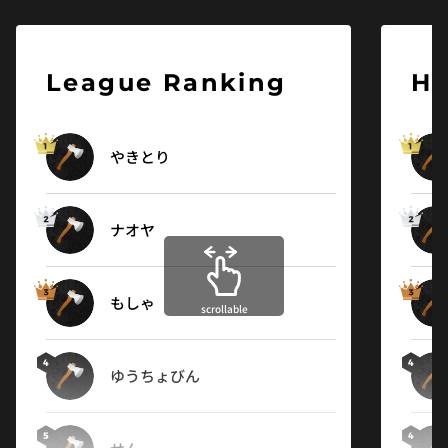
League Ranking
Hi
やきとり
matsu
経験値
ママカリっす
sora
Lyun
toki
Forest
tk
サトー
ながまる
もぐさん
羽凛
SAIN5
トリムネ
ナオヤ
まご
キョウ
よしけん
てぃーも
キョウ
たつき
ようすけ
イヴ
紅茶
おのおんな
ハヤト
スマイリー
Gonzales_Ama...
シシュウ
もしゃ
助三郎
ペナルティ
ヒロキ
awaten
タカジュン
よいち
スギウラ
Leah
まりな
いっぺい
如月
巽
ながまる
ROSE
scrollable
scrollable
scrollable
scrollable
scrollable
scrollable
scrollable
scrollable
scrollable
scrollable
scrollable
scrollable
scrollable
scrollable
scrollable
ゆうちょびん
すながわ
直也
えーらい
寝田霧
KAI
はりー
シン
キラー
ミジンコ
にちにちぽろんぽろん
LUNA
須麿 佐一
奏
SHINYA