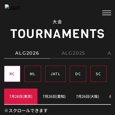
メ
大会
ニ
TOURNAMENTS
ュ
ー
を
開
ALG2026
ALG2025
AL
閉
す
る
RC
ML
JATL
DC
SC
7月26日(東京)
7月26日(愛知)
7月26日(大阪)
6月
※スクロールできます