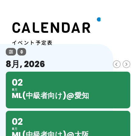
ケバブ
Peanuts
しゅんすけ
リョウスケ
CALENDAR
タカアキ
D-Nut's.
イベント予定表
8月, 2026
02
8月
ML(中級者向け)@愛知
02
8月
ML(中級者向け)@大阪