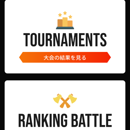
やましろりー
うっかり
こやま
くし
ナンマスター
スー
ちぃまな
ソームカ
あい
かっしー
しゅんや
経験値
オレオ
みずほちゃん
たろちゃん
あっくん
りんた
まい
IO
雅
イニシャルM
サトー
ポンデチワワ
Kumi
とも
kei
ふるやしき
みみずく
R.Kinjo
えぐち
ヨネクラ
きのこの山
しんいち
紅茶
まぁや
Jo
Yuya Urabe
こたくん
緑の人
たくあん
たけし
よしまる
南部湧祐
玄米
awaten
R.Kinjo
あおい
はぴお
ざきさん
Volsephort
あつし
ヘビーケイゴ
マ
まご
右利き
マックス鈴木
みずしー
サカバンバスピス
カタナ
おおお
なずな
オリーブ
バサオ
しょご
おにぎり
さちえ
Nacho
アノマロカリス