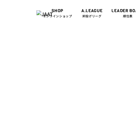
SHOP
A.LEAGUE
LEADER B
オンラインショップ
斧投げリーグ
順位表
EVENT/NEWS
2
[Hatch
Throw
本一へ。
#A.LEA