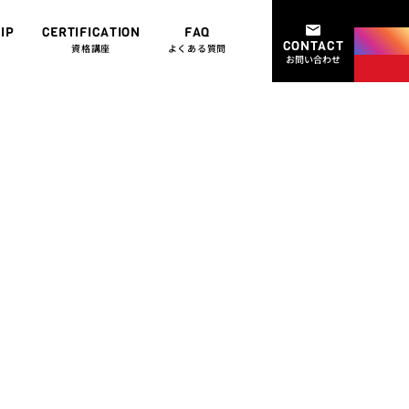
twit
IP
CERTIFICATION
FAQ
CONTACT
ins
資格講座
よくある質問
お問い合わせ
you
e
れ、斧投げ日
催！