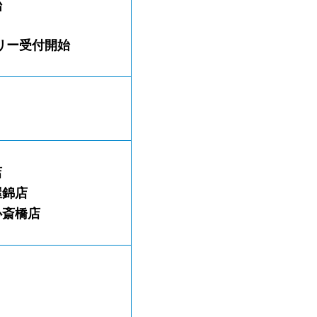
始
トリー受付開始
店
古屋錦店
阪心斎橋店