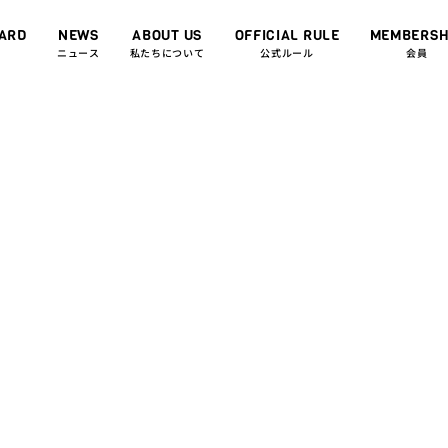
OARD
NEWS
ABOUT US
OFFICIAL RULE
MEMBERSH
ニュース
私たちについて
公式ルール
会員
023.11.01
et]レギュラー大会！「Japan Ax
ing League 2024〜駆け上が
〜」を東京＆愛知＆大阪にて開
GUE2024