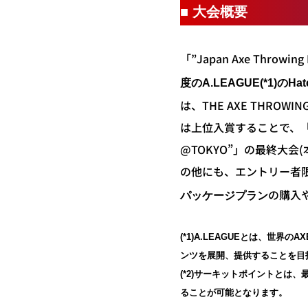
■ 大会概要
「”Japan Axe Thr
度のA.LEAGUE
(*1)
のHa
は、THE AXE THRO
は上位入賞することで、「斧投げ日
@TOKYO”」の最終大
の他にも、エントリー者
の購入
パッケージプラン
(*1)
A.LEAGUEとは、世界のA
ンツを展開、提供することを目
(*2)
サーキットポイントとは、最
ることが可能となります。