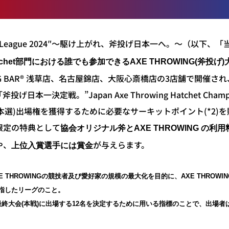
owing League 2024″〜駆け上がれ、斧投げ日本一へ。〜（以下
tchet部門における誰でも参加できる
AXE THROWING(斧投げ)
WING BAR®︎ 浅草店、名古屋錦店、大阪心斎橋店の3店舗で開
本一決定戦。”Japan Axe Throwing Hatchet Champio
会(本選)出場権を獲得するために必要なサーキットポイント(*2)
限定の特典として
協会オリジナル斧とAXE THROWING の
や、
が与えらます。
上位入賞選手には賞金
XE THROWINGの競技者及び愛好家の規模の最大化を目的に、AXE THRO
指したリーグのこと。
終大会(本戦)に出場する12名を決定するために用いる指標のことで、出場者は