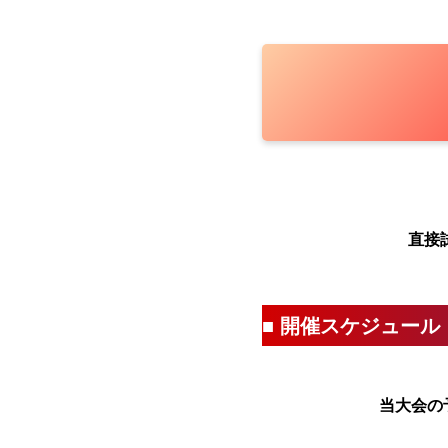
直接
■ 開催スケジュール
当大会の