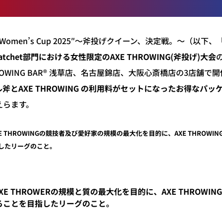
owing Women’s Cup 2025″〜斧投げクイーン、決定戦。〜（
atchet部門における女性限定のAXE THROWING(斧投げ)大会
HROWING BAR®︎ 浅草店、名古屋錦店、大阪心斎橋店の3店
斧とAXE THROWING の利用料がセットになったお得なパッ
えらます。
AXE THROWINGの競技者及び愛好家の規模の最大化を目的に、AXE THRO
したリーグのこと。
AXE THROWERの規模と質の最大化を目的に、
AXE THROW
ることを目指したリーグのこと。