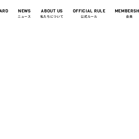
OARD
NEWS
ABOUT US
OFFICIAL RULE
MEMBERSH
ニュース
私たちについて
公式ルール
会員
024.11.01
et]女性限定大会！「Japan Axe
ng Women’s Cup 2025〜斧
戦。〜」を9月28日(日)東京＆
！#A.LEAGUE2025