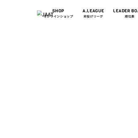
SHOP
A.LEAGUE
LEADER B
オンラインショップ
斧投げリーグ
順位表
EVENT/NEWS
2
[Hatch
Throwi
ン、決定
阪にて開催