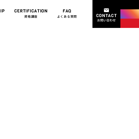
twit
IP
CERTIFICATION
FAQ
CONTACT
ins
資格講座
よくある質問
お問い合わせ
you
投げクイー
名古屋＆大