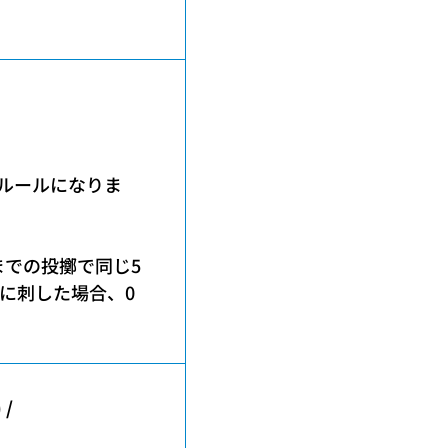
たルールになりま
までの投擲で同じ5
seye に刺した場合、0
 /