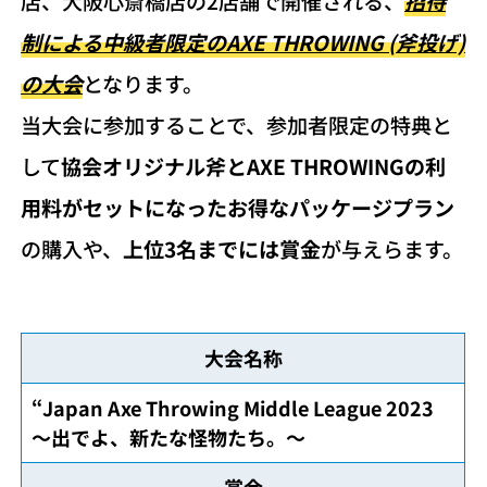
店、大阪心斎橋店の2店舗で開催される、
招待
制による
中級者限定
のAXE THROWING (斧投げ)
の大会
となります。
当大会に参加することで、参加者限定の特典と
して
協会オリジナル斧とAXE THROWINGの利
用料がセットになったお得なパッケージプラン
の購入や、
上位3名までには賞金
が与えらます。
大会名称
“Japan Axe Throwing Middle League 2023
〜出でよ、新たな怪物たち。〜